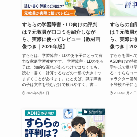
すららの学習障害・LD向けの評判
すららの自
は？元教員が口コミを紹介しなが
は？元教員
ら、実際に使ってレビュー【教材画
ら、実際に
像つき｜2026年版】
像つき｜20
すららは、学習障害・LDのある子にとって有
すららを調べ
力な家庭学習教材です。 学習障害・LDのある
ASD向けの特
子は、知的な遅れがあるわけではなくても、
学年式で戻り学
読む・書く・計算するなどの一部で大きくつ
る・すららコ
まずくことがあります。たとえば、識字障害
ャラクター講
の子は文章を読むだけで疲れやすく、書...
不登校の子にも
2026年5月31日
2026年5月29日
発達特性