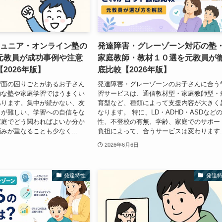
COジュニア・オンライン塾の
発達障害・グレーゾーン対応の塾
元教員が成功事例や注意
家庭教師・教材１０選を元教員が
2026年版】
底比較【2026年版】
習面の困りごとがあるお子さん
発達障害・グレーゾーンのお子さんに合う
的な塾や家庭学習ではうまくい
習サービスは、通信教材型・家庭教師型・
あります。集中が続かない、友
育型など、種類によって支援内容が大きく
りが難しい、学習への自信をな
なります。 特に、LD・ADHD・ASDなど
家庭でどう関わればよいか分か
性、不登校の有無、学齢、家庭でのサポー
みが重なることも少なく...
負担によって、合うサービスは変わります..
2026年6月6日
発達特性
発達