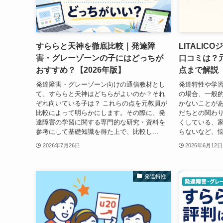
すららと天神を徹底比較｜発達障
LITALI
害・グレーゾーンの子にはどっちが
口コミは？
おすすめ？【2026年版】
点まで解説【
発達障害・グレーゾーン向けの通信教材とし
発達特性や学
て、すららと天神はどちらがよいのか？それ
の場合、一般
ぞれ向いている子は？ これらの点を元教員が
かないことが
比較によって明らかにします。その際に、発
だちとの関わ
達障害の学習に関する専門的な研究・資料を
くしている、
参考にして基礎知識を得た上で、比較し...
らないなど、悩
2026年7月26日
2026年6月12日
発達特性