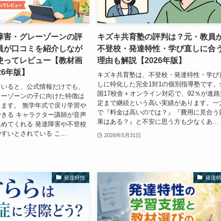
障害・グレーゾーンの評
キズキ共育塾の評判は？元・教員
員が口コミを紹介しなが
不登校・発達特性・学び直しに合
使ってレビュー【教材画
理由も解説【2026年版】
26年版】
キズキ共育塾は、不登校・発達特性・学び
しに特化した完全1対1の個別指導塾です。
ていると、公式情報だけでも、
国17校舎＋オンライン対応で、92％が進路
レーゾーンの子に向けた特徴は
定まで継続という高い実績があります。一
ます。 無学年式で戻り学習や
で『料金は高いのでは？』『費用に見合う
きる キャラクター講師が音声
果はある？』と不安に思う方も少なくあ...
めてくれる 発達障害や不登校
すいとされている こ...
2026年5月31日
発達特性
発達