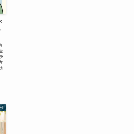
が
う
直
全
決
方
効
特性