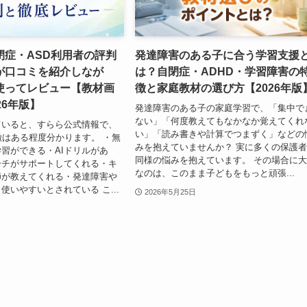
閉症・ASD利用者の評判
発達障害のある子に合う学習支援
が口コミを紹介しなが
は？自閉症・ADHD・学習障害の
使ってレビュー【教材画
徴と家庭教材の選び方【2026年版
26年版】
発達障害のある子の家庭学習で、「集中で
ない」「何度教えてもなかなか覚えてくれ
ていると、すらら公式情報で、
い」「読み書きや計算でつまずく」などの
徴はある程度分かります。 ・無
みを抱えていませんか？ 実に多くの保護
習ができる・AIドリルがあ
同様の悩みを抱えています。 その場合に
ーチがサポートしてくれる・キ
なのは、このまま子どもをもっと頑張...
師が教えてくれる・発達障害や
使いやすいとされている こ...
2026年5月25日