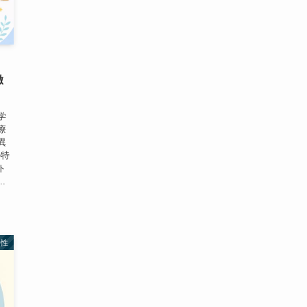
・
徹
学
療
異
の特
ト
.
特性