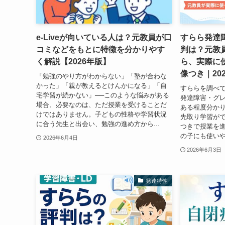
e-Liveが向いている人は？元教員が口
すらら発達
コミなどをもとに特徴を分かりやす
判は？元教
く解説【2026年版】
ら、実際に
像つき｜20
「勉強のやり方がわからない」「塾が合わな
かった」「親が教えるとけんかになる」「自
すららを調べ
宅学習が続かない」──このような悩みがある
発達障害・グ
場合、必要なのは、ただ授業を受けることだ
ある程度分かり
けではありません。子どもの性格や学習状況
先取り学習がで
に合う先生と出会い、勉強の進め方から...
つきで授業を進
の子にも使いや
2026年6月4日
2026年6月3日
発達特性