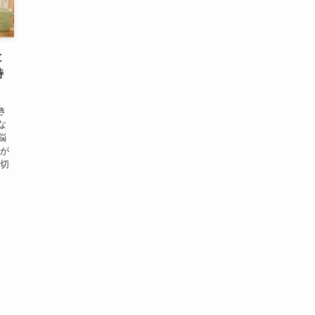
と
特
】
き
な
悩
者が
大切