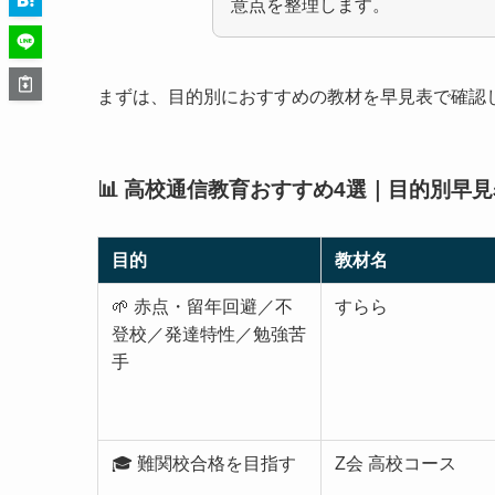
意点を整理します。
まずは、目的別におすすめの教材を早見表で確認
📊 高校通信教育おすすめ4選｜目的別早見
目的
教材名
🌱 赤点・留年回避／不
すらら
登校／発達特性／勉強苦
手
🎓 難関校合格を目指す
Z会 高校コース