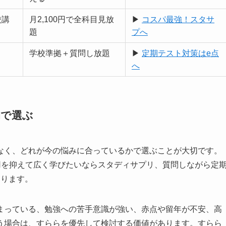
校講
月2,100円で全科目見放
▶
コスパ最強！スタサ
題
プへ
学校準拠＋質問し放題
▶
定期テスト対策はe点
へ
的で選ぶ
なく、どれが今の悩みに合っているかで選ぶことが大切です。
用を抑えて広く学びたいならスタディサプリ、質問しながら定
なります。
まっている、勉強への苦手意識が強い、赤点や留年が不安、高
う場合は、すららを優先して検討する価値があります。すらら