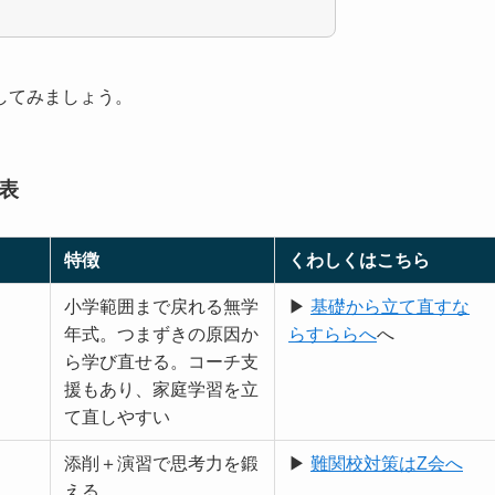
してみましょう。
表
特徴
くわしくはこちら
小学範囲まで戻れる無学
▶
基礎から立て直すな
年式。つまずきの原因か
らすららへ
へ
ら学び直せる。コーチ支
援もあり、家庭学習を立
て直しやすい
添削＋演習で思考力を鍛
▶
難関校対策はZ会へ
える