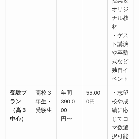
授業＆
オリジ
ナル教
材
・ゲス
ト講演
や卒塾
式など
独自イ
ベント
受験プ
高校３
年間
55,00
・志望
ラン
年生・
390,0
0円
校や成
（高３
受験生
00
績に応
中心）
円〜
じてコ
マ数選
択可能