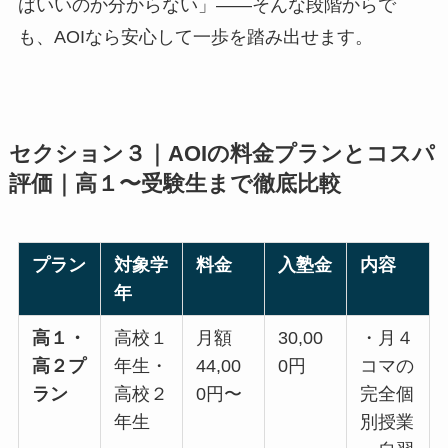
ばいいのか分からない」――そんな段階からで
も、AOIなら安心して一歩を踏み出せます。
セクション３｜AOIの料金プランとコスパ
評価｜高１〜受験生まで徹底比較
プラン
対象学
料金
入塾金
内容
年
高１・
高校１
月額
30,00
・月４
高２プ
年生・
44,00
0円
コマの
ラン
高校２
0円〜
完全個
年生
別授業